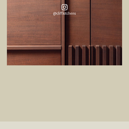
@cliff.kitchens