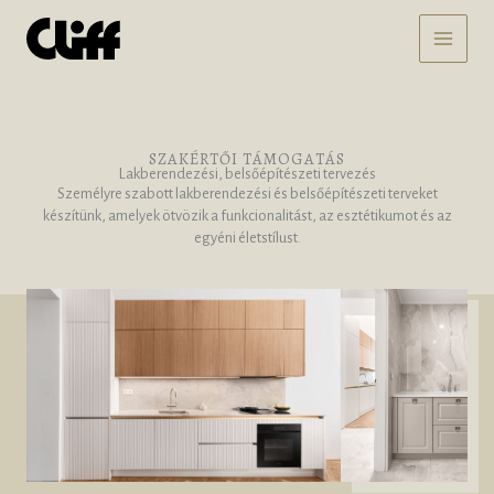
Skip
MAI
to
content
MEN
SZAKÉRTŐI TÁMOGATÁS
Lakberendezési, belsőépítészeti tervezés
Személyre szabott lakberendezési és belsőépítészeti terveket
készítünk, amelyek ötvözik a funkcionalitást, az esztétikumot és az
egyéni életstílust.