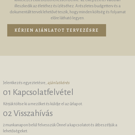
illeszkedik az életéhez és ízléséhez. A részletes budgetterv és a
dokumentált tervek lehetővé teszik, hogy minden költség és folyamat
előre látható legyen.
KÉRJEN AJÁNLATOT TERVEZÉSRE
Jelentkezés egyeztetésre,
ajánlatkérés
01 Kapcsolatfelvétel
Kérjük töltse ki a mezőket és küldje el az űrlapot.
02 Visszahívás
2 munkanapon belül felvesszük Önnel a kapcsolatot és átbeszéljük a
lehetőségeket.