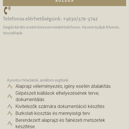
KÜLDÉS
Telefonos elérhetőségünk: +3630/379-3742
Sürgős kérdés esetén keressen minket telefonon. Ha nem tudjuk felvenni,
visszahívjuk.
A pontos feladatok, amikben segítünk
Alaprajz véleményezés, igény esetén átalakítás.
Gépészeti kiállások elhelyezésének terve,
dokumentálás
Kivitelezők számára dokumentáció készítés
Burkolati kiosztás és mennyiségi terv
Berendezett alaprajzi és falnézeti metszetek
készítése.