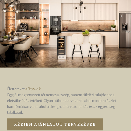
Élettereket
alkotunk
Egy jól megtervezett tér nemcsak szép, hanem tükrözi tulajdonosa
életstílusát és értékeit. Olyan otthont tervezünk, ahol minden részlet
harmóniában van – ahol a design, a funkcionalitás és az egyediség
találkozik.
KÉRJEN AJÁNLATOT TERVEZÉSRE