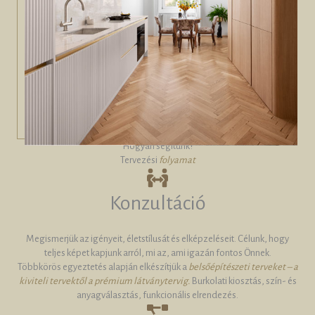
Hogyan segítünk?
Tervezési
folyamat
Konzultáció
Megismerjük az igényeit, életstílusát és elképzeléseit. Célunk, hogy
teljes képet kapjunk arról, mi az, ami igazán fontos Önnek.
Többkörös egyeztetés alapján elkészítjük a
belsőépítészeti terveket – a
kiviteli tervektől a prémium látványtervig.
Burkolati kiosztás, szín- és
anyagválasztás, funkcionális elrendezés.