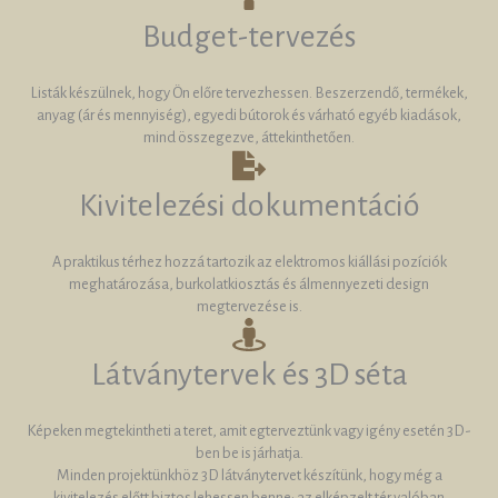
Budget-tervezés
Listák készülnek, hogy Ön előre tervezhessen. Beszerzendő, termékek,
anyag (ár és mennyiség), egyedi bútorok és várható egyéb kiadások,
mind összegezve, áttekinthetően.
Kivitelezési dokumentáció
A praktikus térhez hozzá tartozik az elektromos kiállási pozíciók
meghatározása, burkolatkiosztás és álmennyezeti design
megtervezése is.
Látványtervek és 3D séta
Képeken megtekintheti a teret, amit egterveztünk vagy igény esetén 3D-
ben be is járhatja.
Minden projektünkhöz 3D látványtervet készítünk, hogy még a
kivitelezés előtt biztos lehessen benne: az elképzelt tér valóban