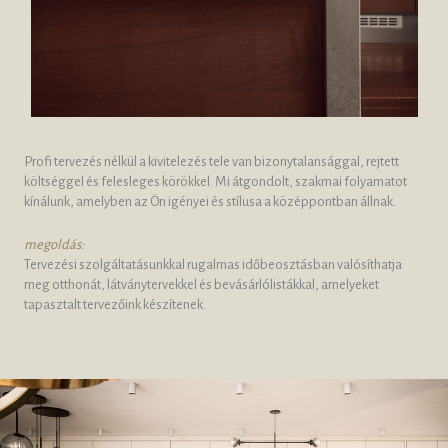
Profi tervezés nélkül a kivitelezés tele van bizonytalansággal, rejtett
költséggel és felesleges körökkel. Mi átgondolt, szakmai folyamatot
kínálunk, amelyben az Ön igényei és stílusa a középpontban állnak.
megoldás:
Tervezési szolgáltatásunkkal rugalmas időbeosztásban valósíthatja
meg otthonát, látványtervekkel és bevásárlólistákkal, amelyeket
tapasztalt tervezőink készítenek.