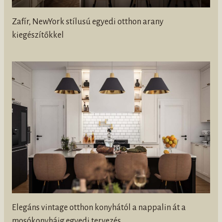
Zafír, NewYork stílusú egyedi otthon arany
kiegészítőkkel
Elegáns vintage otthon konyhától a nappalin át a
mosókonyháig egyedi tervezés