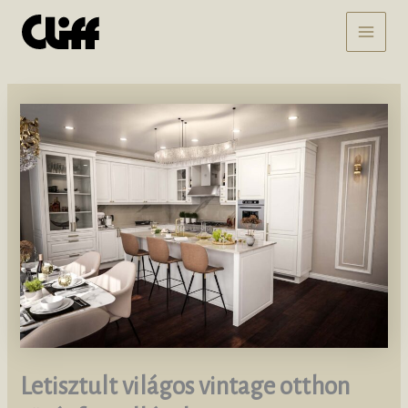
Skip
MAI
to
content
MEN
Letisztult világos vintage otthon