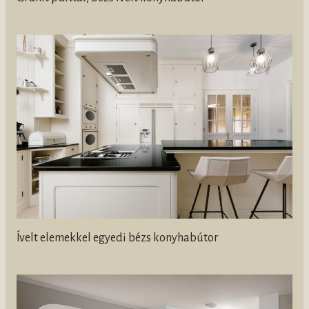
Ívelt elemekkel egyedi bézs konyhabútor