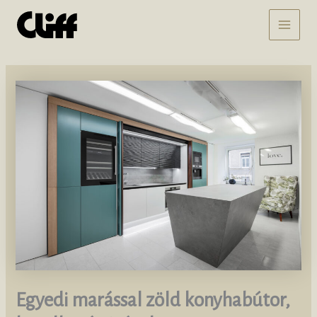
Skip
MAI
to
content
MEN
Egyedi marással zöld konyhabútor,