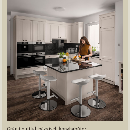
Gránit pulttal, bézs ívelt konyhabútor