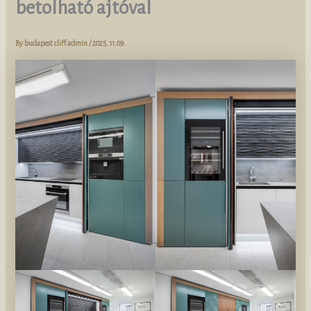
betolható ajtóval
By
budapest cliff admin
/
2025.11.09.