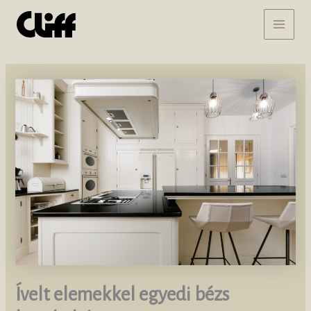
Skip
MAI
to
content
MEN
Ívelt elemekkel egyedi bézs