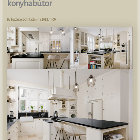
konyhabútor
By
budapest cliff admin
/
2025.11.09.