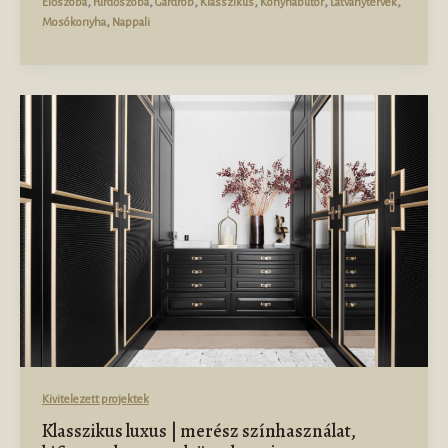
,
,
,
,
,
,
Előszoba
Fürdőszoba
Gardrób
Klasszikus
Konyhabútor
Látványtervek
,
Mosókonyha
Nappali
Kivitelezett projektek
Klasszikus luxus | merész színhasználat,