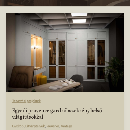
Tervezési projektek
Egyedi provence gardróbszekrény belső
világításokkal
,
,
,
Gardrób
Látványtervek
Provence
Vintage