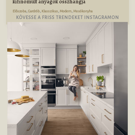
kifinomult anyagok összhangja
,
,
,
,
Előszoba
Gardrób
Klasszikus
Modern
Mosókonyha
KÖVESSE A FRISS TRENDEKET INSTAGRAMON