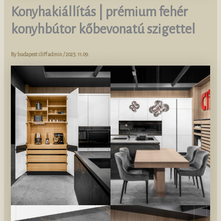
Konyhakiállítás | prémium fehér
konyhbútor kőbevonatú szigettel
By
budapest cliff admin
/
2025.11.09.