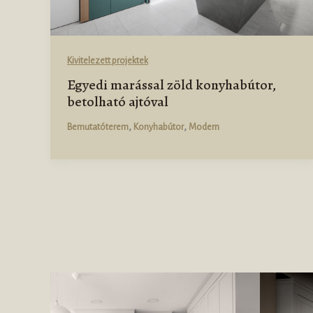
Kivitelezett projektek
Egyedi marással zöld konyhabútor,
betolható ajtóval
,
,
Bemutatóterem
Konyhabútor
Modern