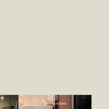
@cliff.kitchens